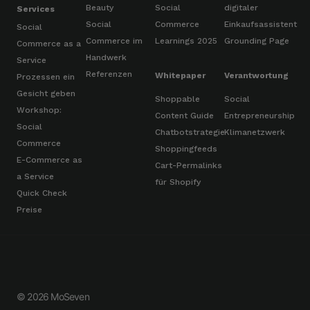
Beauty
Social
digitaler
Services
Social
Commerce
Einkaufsassistent
Social
Commerce im
Learnings 2025
Grounding Page
Commerce as a
Handwerk
Service
Referenzen
Whitepaper
Verantwortung
Prozessen ein
Gesicht geben
Shoppable
Social
Workshop:
Content Guide
Entrepreneurship
Social
Chatbotstrategie
Klimanetzwerk
Commerce
Shoppingfeeds
E-Commerce as
Cart-Permalinks
a Service
für Shopify
Quick Check
Preise
© 2026 MoSeven