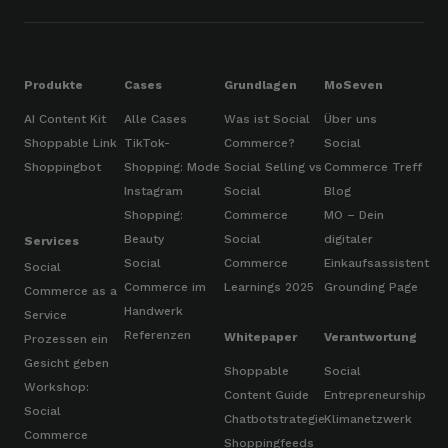
Produkte
Cases
Grundlagen
MoSeven
AI Content Kit
Alle Cases
Was ist Social
Über uns
Shoppable Link
TikTok-
Commerce?
Social
Shoppingbot
Shopping: Mode
Social Selling vs
Commerce Treff
Instagram
Social
Blog
Shopping:
Commerce
MO – Dein
Beauty
Social
digitaler
Services
Social
Commerce
Einkaufsassistent
Social
Commerce im
Learnings 2025
Grounding Page
Commerce as a
Handwerk
Service
Referenzen
Whitepaper
Verantwortung
Prozessen ein
Gesicht geben
Shoppable
Social
Workshop:
Content Guide
Entrepreneurship
Social
Chatbotstrategie
Klimanetzwerk
Commerce
Shoppingfeeds