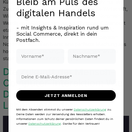
Bleib am Puls des
Künstliche Intelligenz (KI) ist längst nicht mehr nur ein
Zukunftsthema – sie verändert bereits heute Wirtschaft,
digitalen Handels
Wissenschaft und Gesellschaft. Besonders Nordrhein-
Westfalen (NRW) hat sich als ein führender KI-Standort
- mit Insights & Inspiration rund um
etabliert. Doch was macht NRW so attraktiv für KI-
Social Commerce, direkt in dein
Innovationen? NRW: Ein einzigartiges KI-Ökosystem
Postfach.
Nordrhein-Westfalen bietet eine perfekte Mischung aus
hochkarätiger Forschung, starken Unternehmen und
Vorname*
Nachname*
staatlicher Unterstützung. Mit […]
Die Zukunft der Mensch-
Email*
Computer-Interaktion: Wie
Digitale Assistenten unser
JETZT ANMELDEN
Leben verändern
Mit dem Absenden stimmst du unserer
Datenschutzerklärung
zu.
Deine Daten werden zur Versendung des Newsletters erhoben.
Informationen zum Schutz deiner persönlichen Daten findest du in
unserer
Datenschutzerklärung
. Danke für dein Vertrauen!