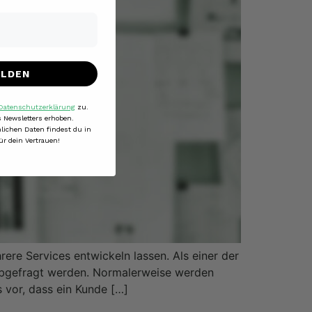
ELDEN
Datenschutzerklärung
zu.
 Newsletters erhoben.
lichen Daten findest du in
ür dein Vertrauen!
ere Services entwickeln lassen. Als einer der
 abgefragt werden. Normalerweise werden
 vor, dass ein Kunde […]