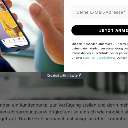
Email*
JETZT ANM
Mit dem Absenden stimmst du unserer
Deine Daten werden zur Versendung des
Informationen zum Schutz deiner persön
unserer
Datenschutzerklärung
. Danke f
nden ein Kundenportal zur Verfügung stellen und darin mehr
 Verkehrsordnungsunwidrigkeiten) so einfach wie möglich
gefragt. Da die Hotline manchmal ausgelastet ist kommt es