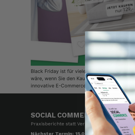
Black Friday ist für viele Marken die heißes
wäre, wenn Sie den Kaufprozess Ihrer Kunden 
innovative E-Commerce-Technologie, die das E
SOCIAL COMMERCE TREFF
Praxisberichte statt Verkaufsshow.
Nächster Termin: 15.09.2026 | 18 Uhr