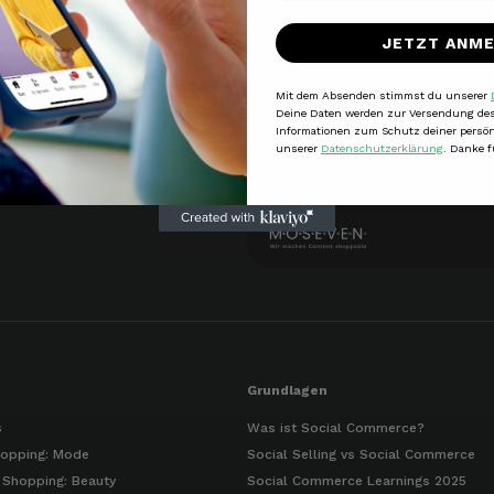
JETZT ANM
Mit dem Absenden stimmst du unserer
Deine Daten werden zur Versendung des
Informationen zum Schutz deiner persön
unserer
Datenschutzerklärung
. Danke f
Grundlagen
s
Was ist Social Commerce?
opping: Mode
Social Selling vs Social Commerce
 Shopping: Beauty
Social Commerce Learnings 2025