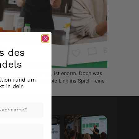
s des
ndels
en schnell zu bedienen, ist enorm. Doch was
ration rund um
 kommt unser Shoppable Link ins Spiel – eine
t in dein
chname*