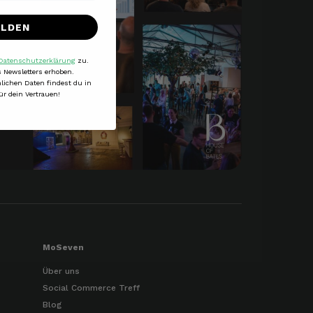
ELDEN
Datenschutzerklärung
zu.
 Newsletters erhoben.
lichen Daten findest du in
ür dein Vertrauen!
MoSeven
Über uns
Social Commerce Treff
Blog