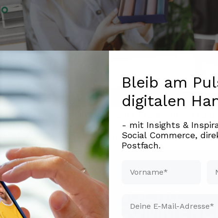
Bleib am Pul
digitalen Ha
te Zeit des Jahres. Der Druck, Umsätze zu steigern und Kund
- mit Insights & Inspi
einfacher, schneller und nahtloser gestalten könnten? Hier
Social Commerce, direk
inkaufserlebnis Ihrer Kunden revolutioniert […]
Postfach.
Vorname*
Na
Email*