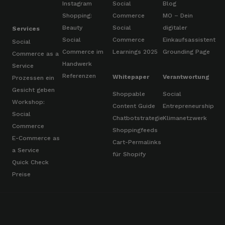
Instagram
Social
Blog
Shopping:
Commerce
MO – Dein
Beauty
Social
digitaler
Services
Social
Commerce
Einkaufsassistent
Social
Commerce im
Learnings 2025
Grounding Page
Commerce as a
Handwerk
Service
Referenzen
Whitepaper
Verantwortung
Prozessen ein
Gesicht geben
Shoppable
Social
Workshop:
Content Guide
Entrepreneurship
Social
Chatbotstrategie
Klimanetzwerk
Commerce
Shoppingfeeds
E-Commerce as
Cart-Permalinks
a Service
für Shopify
Quick Check
Preise