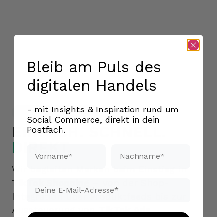
Bleib am Puls des
digitalen Handels
- mit Insights & Inspiration rund um
Unsere Lösungen
Social Commerce, direkt in dein
EINFACH. SCHNELL.
Postfach.
DIREKT.
Vorname*
Nachname*
Wir begleiten Marken beim Einstieg in
TikTok Shopping
– von der Shop-
Email*
Integration über Produktfeeds bis zur
Aussteuerung von
TikTok Ads
.