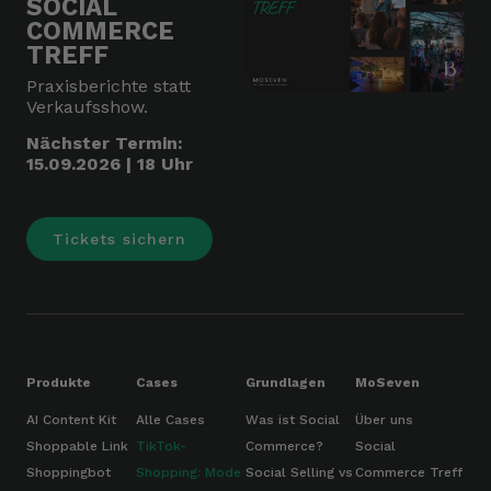
SOCIAL
COMMERCE
TREFF
Praxisberichte statt
Verkaufsshow.
Nächster Termin:
15.09.2026 | 18 Uhr
Tickets sichern
Produkte
Cases
Grundlagen
MoSeven
AI Content Kit
Alle Cases
Was ist Social
Über uns
Shoppable Link
TikTok-
Commerce?
Social
Shoppingbot
Shopping: Mode
Social Selling vs
Commerce Treff