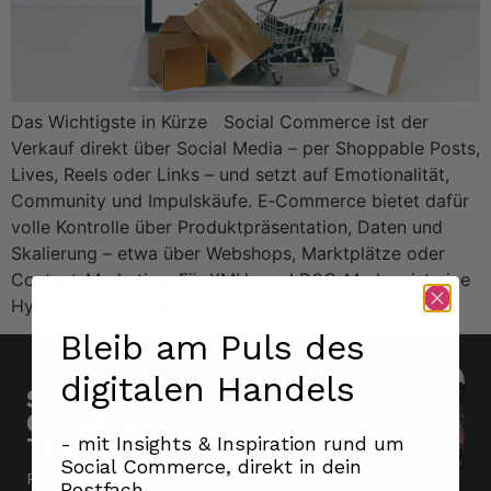
Das Wichtigste in Kürze Social Commerce ist der
Verkauf direkt über Social Media – per Shoppable Posts,
Lives, Reels oder Links – und setzt auf Emotionalität,
Community und Impulskäufe. E‑Commerce bietet dafür
volle Kontrolle über Produktpräsentation, Daten und
Skalierung – etwa über Webshops, Marktplätze oder
Content-Marketing. Für KMUs und D2C-Marken ist eine
Hybridstrategie der […]
Bleib am Puls des
digitalen Handels
SOCIAL
COMMERCE
- mit Insights & Inspiration rund um
TREFF
Social Commerce, direkt in dein
Praxisberichte statt
Postfach.