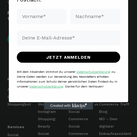
Verkaufsshow.
Vorname*
Nachname*
Nächster Termin:
15.09.2026 | 18 Uhr
Email*
Tickets sichern
JETZT ANMELDEN
Mit dem Absenden stimmst du unserer
Datenschutzerklärung
zu.
Deine Daten werden zur Versendung des Newsletters erhoben.
Produkte
Cases
Grundlagen
MoSeven
Informationen zum Schutz deiner persönlichen Daten findest du in
unserer
Datenschutzerklärung
. Danke für dein Vertrauen!
AI Content Kit
Alle Cases
Was ist Social
Über uns
Shoppable Link
TikTok-
Commerce?
Social
Shoppingbot
Shopping: Mode
Social Selling vs
Commerce Treff
Instagram
Social
Blog
Shopping:
Commerce
MO – Dein
Beauty
Social
digitaler
Services
Social
Commerce
Einkaufsassistent
Social