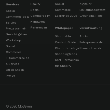
Beauty
Social
digitaler
Services
Social
Commerce
Einkaufsassistent
Social
Commerce im
Learnings 2025
Grounding Page
Commerce as a
Handwerk
Service
Referenzen
Whitepaper
Verantwortung
Prozessen ein
Gesicht geben
Shoppable
Social
Workshop:
Content Guide
Entrepreneurship
Social
Chatbotstrategie
Klimanetzwerk
Commerce
Shoppingfeeds
E-Commerce as
Cart-Permalinks
a Service
für Shopify
Quick Check
Preise
© 2026 MoSeven