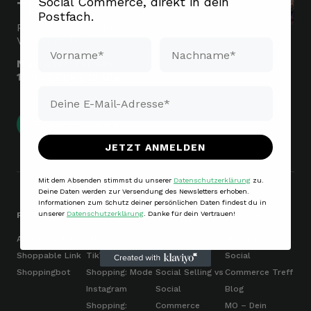
Social Commerce, direkt in dein
TREFF
Postfach.
Praxisberichte statt
Verkaufsshow.
Vorname*
Nachname*
Nächster Termin:
15.09.2026 | 18 Uhr
Email*
Tickets sichern
JETZT ANMELDEN
Mit dem Absenden stimmst du unserer
Datenschutzerklärung
zu.
Deine Daten werden zur Versendung des Newsletters erhoben.
Informationen zum Schutz deiner persönlichen Daten findest du in
unserer
Datenschutzerklärung
. Danke für dein Vertrauen!
Produkte
Cases
Grundlagen
MoSeven
AI Content Kit
Alle Cases
Was ist Social
Über uns
Shoppable Link
TikTok-
Commerce?
Social
Shoppingbot
Shopping: Mode
Social Selling vs
Commerce Treff
Instagram
Social
Blog
Shopping:
Commerce
MO – Dein