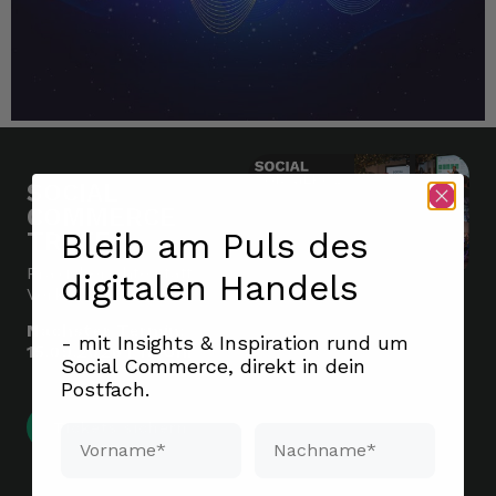
SOCIAL
COMMERCE
Bleib am Puls des
TREFF
Praxisberichte statt
digitalen Handels
Verkaufsshow.
Nächster Termin:
- mit Insights & Inspiration rund um
15.09.2026 | 18 Uhr
Social Commerce, direkt in dein
Postfach.
Tickets sichern
Vorname*
Nachname*