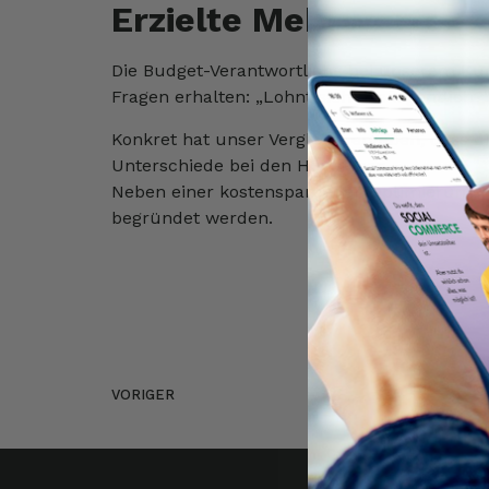
Erzielte Mehrwerte
Die Budget-Verantwortliche bei unserem Ku
Fragen erhalten: „Lohnt sich das eigentlich?
Konkret hat unser Vergleich ergeben, dass d
Unterschiede bei den Honoraren.
Neben einer kostensparenden Optimierung de
begründet werden.
VORIGER
MoSeven ist im Business Center Frechen angekommen