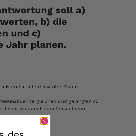
twortung soll a)
werten, b) die
en und c)
 Jahr planen.
listen hat alle relevanten Daten
ntereinander vergleichen und gelangten so
r leicht verständlichen Präsentation
s des