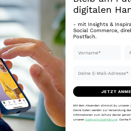
digitalen Ha
nden hat erstmals zusammenfassende, dokumentierte und
- mit Insights & Inspi
“ Bzw. „Was davon lohnt sich wirklich?“
Social Commerce, direk
Postfach.
ie Aktivitäten aller sechs Influencer sehr ähnliche Auswi
Vorname*
Na
r Influencer-Verträge konnten die Planzahlen für das F
Email*
JETZT ANM
Mit dem Absenden stimmst du unserer
Deine Daten werden zur Versendung des
Informationen zum Schutz deiner persön
unserer
Datenschutzerklärung
. Danke f