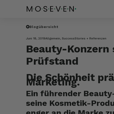
Blogübersicht
Juni 18, 2019
Allgemein
,
SuccessStories + Referenzen
Beauty-Konzern s
Prüfstand
Die Schönheit prä
Marketing.
Ein führender Beauty
seine Kosmetik-Produ
enger an die Marke zu