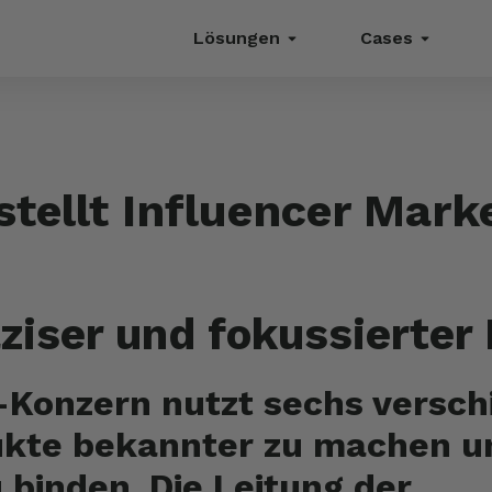
Lösungen
Cases
tellt Influencer Mark
ziser und fokussierter
-Konzern nutzt sechs versch
kte bekannter zu machen un
 binden. Die Leitung der