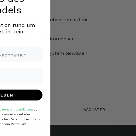
ndels
 nachvollziehbare Antworten auf die
ration rund um
t in dein
rkungen hatten – trotz immenser
chname*
olgejahr erstmals mit gutem Gewissen
ELDEN
NÄCHSTER
Datenschutzerklärung
zu.
 Newsletters erhoben.
Feuerwehrbedarfsplanung rettet Menschenleben
lichen Daten findest du in
ür dein Vertrauen!