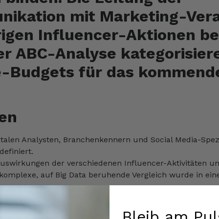
kation mit Marketing-Veran
igen Influencer-Aktionen be
er ABC-Analyse kategorisier
-Budgets für das kommende
en
talen Analysten, Branchenkennern und Social Media-Spezia
efiniert.
Auswirkungen der verschiedenen Influencer-Aktivitäten u
komplexe, auf Big Data beruhende Vergleich wurde in eine
Bleib am Pul