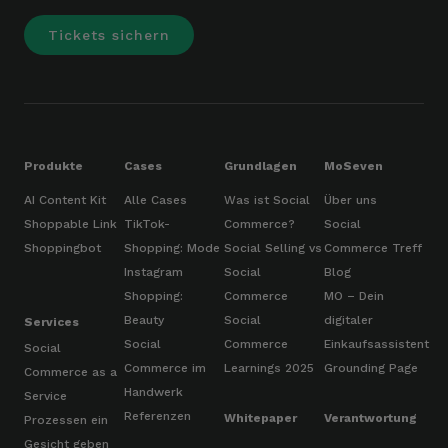
Tickets sichern
Produkte
Cases
Grundlagen
MoSeven
AI Content Kit
Alle Cases
Was ist Social
Über uns
Shoppable Link
TikTok-
Commerce?
Social
Shoppingbot
Shopping: Mode
Social Selling vs
Commerce Treff
Instagram
Social
Blog
Shopping:
Commerce
MO – Dein
Beauty
Social
digitaler
Services
Social
Commerce
Einkaufsassistent
Social
Commerce im
Learnings 2025
Grounding Page
Commerce as a
Handwerk
Service
Referenzen
Whitepaper
Verantwortung
Prozessen ein
Gesicht geben