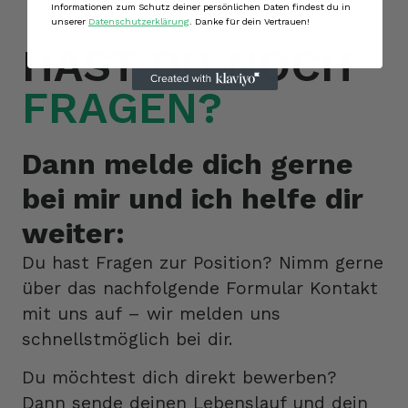
Informationen zum Schutz deiner persönlichen Daten findest du in
unserer
Datenschutzerklärung
. Danke für dein Vertrauen!
HAST DU NOCH
FRAGEN?
Dann melde dich gerne
bei mir und ich helfe dir
weiter:
Du hast Fragen zur Position? Nimm gerne
über das nachfolgende Formular Kontakt
mit uns auf – wir melden uns
schnellstmöglich bei dir.
Du möchtest dich direkt bewerben?
Dann sende deinen Lebenslauf und dein