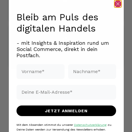
Eine faire, leistungsgerechte Vergütung
Bleib am Puls des
digitalen Handels
- mit Insights & Inspiration rund um
Social Commerce, direkt in dein
Spaß im Team und regemäßige
Postfach.
Teamevents
Vorname*
Nachname*
Email*
JETZT ANMELDEN
Mit dem Absenden stimmst du unserer
Datenschutzerklärung
zu.
Deine Daten werden zur Versendung des Newsletters erhoben.