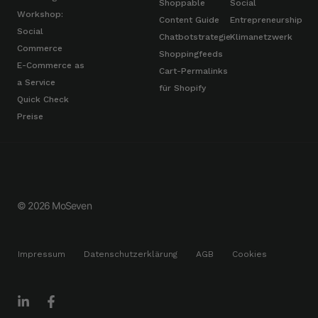
Shoppable
Social
Workshop:
Content Guide
Entrepreneurship
Social
Chatbotstrategie
Klimanetzwerk
Commerce
Shoppingfeeds
E-Commerce as
Cart-Permalinks
a Service
für Shopify
Quick Check
Preise
© 2026 MoSeven
Impressum
Datenschutzerklärung
AGB
Cookies