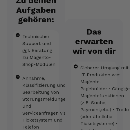
Zu deinen
Aufgaben
gehören:
Das
Technischer
erwarten
Support und
wir von dir
ggf. Beratung
zu Magento-
Shop-Modulen
Sicherer Umgang mit
IT-Produkten wie:
Annahme,
Magento-
Klassifizierung und
Pagebuilder・Gängige
Bearbeitung von
Magentofunktionen
Störungsmeldungen
(z.B. Suche,
und
Payment,etc.)・Trello
Serviceanfragen via
(oder ähnliche
Ticketsystem und
Ticketsysteme)・
Telefon