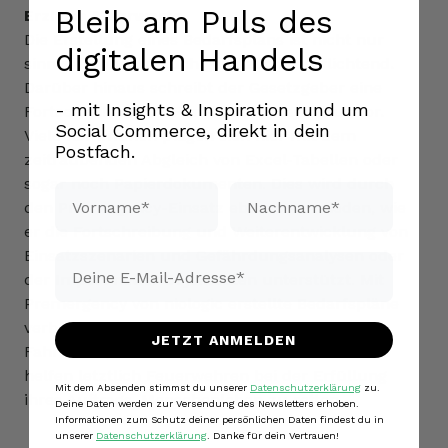
Bleib am Puls des
Erzielte Mehrwerte
Die Erstellung eines Bedarfsplans ist nicht nur
digitalen Handels
sinnvoll, sondern auch gesetzlich verpflichtend.
Darüber hinaus schreibt der Gesetzgeber eine
- mit Insights & Inspiration rund um
Fortschreibung im Fünf-Jahres-Rhythmus vor.
Social Commerce, direkt in dein
Viele Kommunen plagen sich hier mit dem
Postfach.
zeitraubenden Abgleich von Excel-Tabellen oder
sogar noch Papierdokumenten. Dies wird durch
Vorname*
Nachname*
den Premergency-Einsatz ebenso vermieden, wie
er die Fortschreibung und Weiterentwicklung von
Einsatzszenarien und Gefährdungsanalysen oder
Email*
der Import neuer Objektdaten unterstützt. Mit
Premergency von niologic erstellte Bedarfspläne
verbessern die Planungssicherheit, optimieren
JETZT ANMELDEN
Fahrzeiten, verkürzen dadurch Hilfsfristen und
helfen letztlich Feuerwehren bei der Erfüllung
Mit dem Absenden stimmst du unserer
Datenschutzerklärung
zu.
ihres Auftrags, Menschenleben zu retten.
Deine Daten werden zur Versendung des Newsletters erhoben.
Informationen zum Schutz deiner persönlichen Daten findest du in
unserer
Datenschutzerklärung
. Danke für dein Vertrauen!