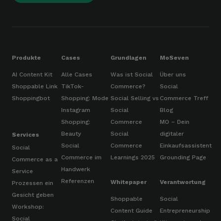
Produkte
Cases
Grundlagen
MoSeven
AI Content Kit
Alle Cases
Was ist Social
Über uns
Shoppable Link
TikTok-
Commerce?
Social
Shoppingbot
Shopping: Mode
Social Selling vs
Commerce Treff
Instagram
Social
Blog
Shopping:
Commerce
MO – Dein
Beauty
Social
digitaler
Services
Social
Commerce
Einkaufsassistent
Social
Commerce im
Learnings 2025
Grounding Page
Commerce as a
Handwerk
Service
Referenzen
Whitepaper
Verantwortung
Prozessen ein
Gesicht geben
Shoppable
Social
Workshop:
Content Guide
Entrepreneurship
Social