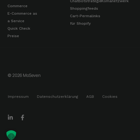
Chatbotstrategie
Klimanetzwerk
Commerce
Shoppingfeeds
E-Commerce as
Cart-Permalinks
a Service
für Shopify
Quick Check
Preise
© 2026 MoSeven
Impressum
Datenschutzerklärung
AGB
Cookies