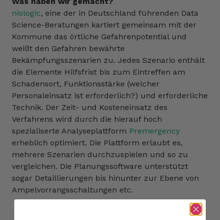
Was haben wir gemacht?
niologic
, eine der in Deutschland führenden Data
Science-Beratungen kartiert gemeinsam mit der
Kommune das örtliche Gefahrenpotential und
weißt den Gefahren bewährte
Bekämpfungsszenarien zu. Jedes Szenario enthält
die Elemente Hilfsfrist bis zum Eintreffen am
Schadensort, Funktionsstärke (welcher
Personaleinsatz ist erforderlich?) und erforderliche
Technik. Der Zeit- und Kosteneinsatz des
Verfahrens wird durch die hierauf hoch
spezialiserte Analyseplattform
Premergency
erheblich optimiert. Die Plattform erlaubt es,
mehrere Szenarien durchzuspielen und so zu
vergleichen. Die Planungssoftware unterstützt
sogar Detaillierungen bis hinunter zur Ebene von
Ampelvorrangsschaltungen etc.