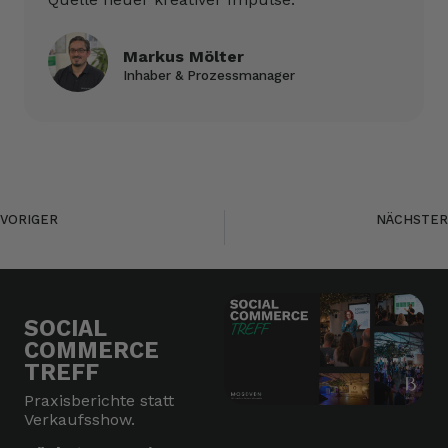
Markus Mölter
Inhaber & Prozessmanager
VORIGER
NÄCHSTER
MoSeven: Wir sind jetzt eine Social Commerce Agentur!
Die Rolle von Shoppable Content in der modernen Customer Journey – Welche Kaufimpulse regen wir an?
SOCIAL
COMMERCE
TREFF
Praxisberichte statt
Verkaufsshow.