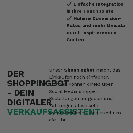
Einfache Integration
in Ihre Touchpoints
Höhere Conversion-
Rates und mehr Umsatz
durch inspirierenden
Content
Unser
Shoppingbot
macht das
DER
Einkaufen noch einfacher.
SHOPPINGBOT
Kunden können direkt über
- DEIN
Social Media shoppen,
Bestellungen aufgeben und
DIGITALER
Zahlungen abwickeln –
VERKAUFSASSISTENT
vollautomatisiert und rund um
die Uhr.