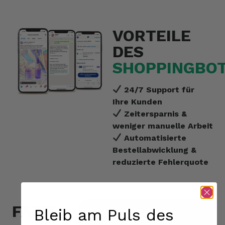
VORTEILE
DES
SHOPPINGBO
24/7 Support für
Ihre Kunden
Zeitersparnis &
weniger manuelle Arbeit
Automatisierte
Bestellabwicklung &
reduzierte Fehlerquote
FAZIT
Bleib am Puls des