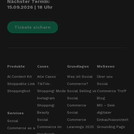
Nächster Termin:
15.09.2026 | 18 Uhr
Tickets sichern
Produkte
Cases
Grundlagen
MoSeven
AI Content Kit
Alle Cases
Was ist Social
Über uns
Shoppable Link
TikTok-
Commerce?
Social
Shoppingbot
Shopping: Mode
Social Selling vs
Commerce Treff
Instagram
Social
Blog
Shopping:
Commerce
MO – Dein
Beauty
Social
digitaler
Services
Social
Commerce
Einkaufsassistent
Social
Commerce im
Learnings 2025
Grounding Page
Commerce as a