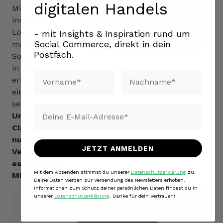
digitalen Handels
Mit unseren
innovativen
Lösungen
- mit Insights & Inspiration rund um
Social Commerce, direkt in dein
machen wir
Postfach.
Social Shopping
in Deutschland
Vorname*
Nachname*
erlebbar und so
einfach, wie es
sein sollte.
Email*
Unser neuer
Claim ist nicht
nur ein
JETZT ANMELDEN
Versprechen –
es ist unsere
Mit dem Absenden stimmst du unserer
Datenschutzerklärung
zu.
Mission!
Deine Daten werden zur Versendung des Newsletters erhoben.
Informationen zum Schutz deiner persönlichen Daten findest du in
unserer
Datenschutzerklärung
. Danke für dein Vertrauen!
Markus hat schon früh erkannt, dass Likes
und Reichweite allein nicht reichen — und