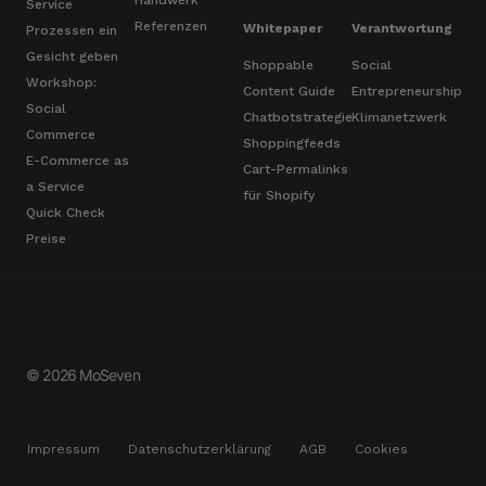
Handwerk
Service
Referenzen
Whitepaper
Verantwortung
Prozessen ein
Gesicht geben
Shoppable
Social
Workshop:
Content Guide
Entrepreneurship
Social
Chatbotstrategie
Klimanetzwerk
Commerce
Shoppingfeeds
E-Commerce as
Cart-Permalinks
a Service
für Shopify
Quick Check
Preise
© 2026 MoSeven
Impressum
Datenschutzerklärung
AGB
Cookies