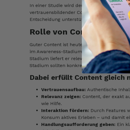
In einer Studie wird deutlich, dass Shoppab
vertrauensbildender Content fördern die er
Entscheidung unterstützen.
Rolle von Content entla
Guter Content ist heute weit mehr als nur I
im Awareness-Stadium sorgt inspirierender 
Stadium liefert er relevante Informationen, 
Stadium sollten konkrete Kaufanreize geset
Dabei erfüllt Content gleich
Vertrauensaufbau:
Authentische Inhal
Relevanz zeigen:
Content, der exakt au
wie Hilfe.
Interaktion fördern:
Durch Features wi
Konsum aktives Erleben – und damit ei
Handlungsaufforderung geben:
Ein kl