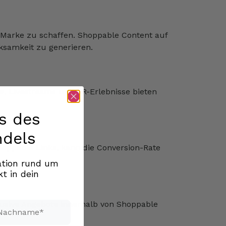
 Marke zu schaffen. Shoppable Content auf
rksamkeit zu generieren.
s, Livestreams und AR-Erlebnisse bieten
s des
ndels
Shoppable Links, kann die Conversion-Rate
ration rund um
t in dein
chname*
lusive Angebote innerhalb von Shoppable