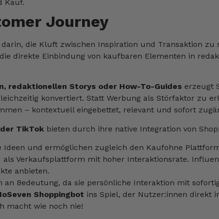
d Kauf.
stomer Journey
 darin, die Kluft zwischen Inspiration und Transaktion zu
e direkte Einbindung von kaufbaren Elementen in redakti
n, redaktionellen Storys oder How-To-Guides
erzeugt S
leichzeitig konvertiert. Statt Werbung als Störfaktor zu 
en – kontextuell eingebettet, relevant und sofort zugän
oder TikTok
bieten durch ihre native Integration von Sho
ve Ideen und ermöglichen zugleich den Kaufohne Plattform
 als Verkaufsplattform mit hoher Interaktionsrate. Influ
kte anbieten.
 an Bedeutung, da sie persönliche Interaktion mit sofor
MoSeven Shoppingbot
ins Spiel, der Nutzer:innen direkt 
h macht wie noch nie!