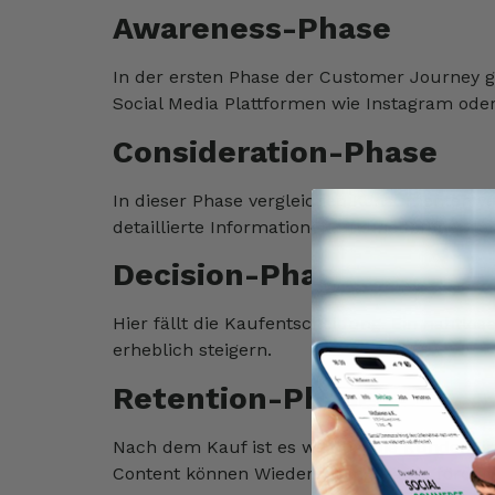
Awareness-Phase
In der ersten Phase der Customer Journey g
Social Media Plattformen wie Instagram oder
Consideration-Phase
In dieser Phase vergleichen Konsumenten ver
detaillierte Informationen und helfen bei d
Decision-Phase
Hier fällt die Kaufentscheidung. Ein nahtlo
erheblich steigern.
Retention-Phase
Nach dem Kauf ist es wichtig, die Kundenbi
Content können Wiederholungskäufe förder