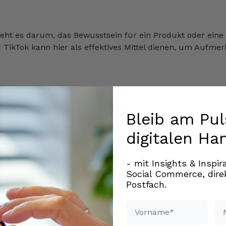
eht es darum, das Bewusstsein für ein Produkt oder eine
 TikTok kann hier als effektives Mittel dienen, um Aufme
schiedene Optionen. Interaktive Inhalte wie Produktvideo
er Entscheidungsfindung.
Bleib am Pul
digitalen Ha
ser Checkout-Prozess innerhalb des Contents, z.B. durch 
- mit Insights & Inspi
Social Commerce, direk
Postfach.
Vorname*
Na
ndung zu stärken. Personalisierte Empfehlungen und exk
n.