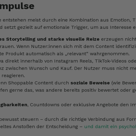
impulse
sie entstehen meist durch eine Kombination aus Emotion, 
setzt gezielt auf emotionale Trigger, um aus Interesse
s Storytelling und starke visuelle Reize
erzeugen nicht
trauen. Wenn Nutzer:innen sich mit dem Content identifizi
igte Produkt automatisch als „relevant“ wahrgenommen.
a direkt innerhalb von Instagram Reels, TikTok-Videos ode
tanz zwischen Wunsch und Kauf. Der Nutzer muss nicht m
 reagieren.
 wenn Shoppable Content durch
soziale Beweise
(wie Bewer
en gerne das, was andere bereits positiv bewertet oder 
ügbarkeiten
, Countdowns oder exklusive Angebote den Impu
 bewusst steuern – durch die richtige Verbindung aus Form
ieltes Anstoßen der Entscheidung –
und damit ein psycho