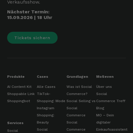
Verkaufsshow.
Nächster Termin:
15.09.2026 | 18 Uhr
Tickets sichern
Produkte
Cases
Grundlagen
MoSeven
AI Content Kit
Alle Cases
Was ist Social
Über uns
Shoppable Link
TikTok-
Commerce?
Social
Shoppingbot
Shopping: Mode
Social Selling vs
Commerce Treff
Instagram
Social
Blog
Shopping:
Commerce
MO – Dein
Beauty
Social
digitaler
Services
Social
Commerce
Einkaufsassistent
Social