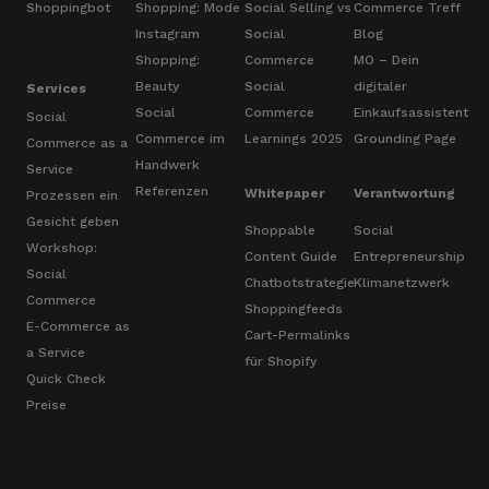
Shoppingbot
Shopping: Mode
Social Selling vs
Commerce Treff
Instagram
Social
Blog
Shopping:
Commerce
MO – Dein
Beauty
Social
digitaler
Services
Social
Commerce
Einkaufsassistent
Social
Commerce im
Learnings 2025
Grounding Page
Commerce as a
Handwerk
Service
Referenzen
Whitepaper
Verantwortung
Prozessen ein
Gesicht geben
Shoppable
Social
Workshop:
Content Guide
Entrepreneurship
Social
Chatbotstrategie
Klimanetzwerk
Commerce
Shoppingfeeds
E-Commerce as
Cart-Permalinks
a Service
für Shopify
Quick Check
Preise