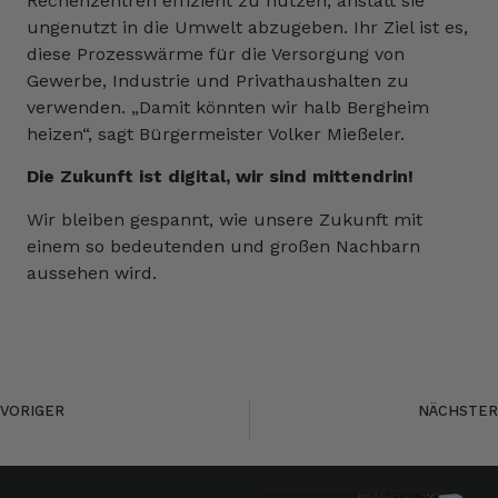
Rechenzentren effizient zu nutzen, anstatt sie
ungenutzt in die Umwelt abzugeben. Ihr Ziel ist es,
diese Prozesswärme für die Versorgung von
Gewerbe, Industrie und Privathaushalten zu
verwenden. „Damit könnten wir halb Bergheim
heizen“, sagt Bürgermeister Volker Mießeler.
Die Zukunft ist digital, wir sind mittendrin!
Wir bleiben gespannt, wie unsere Zukunft mit
einem so bedeutenden und großen Nachbarn
aussehen wird.
VORIGER
NÄCHSTER
KI ist in aller Munde – aber was bedeuten starke und schwache KI?
Social Media 2024: Mehr Zeit, neue Trends und neue Chancen