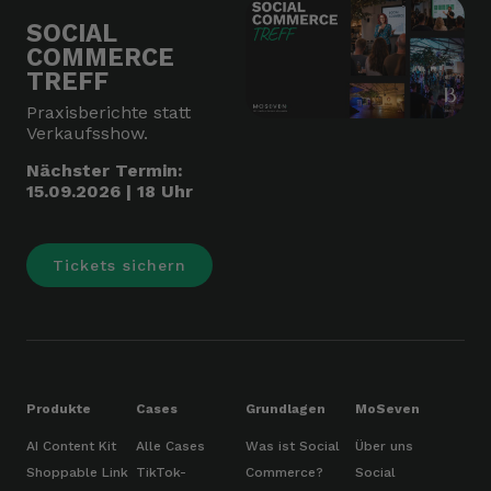
SOCIAL
COMMERCE
TREFF
Praxisberichte statt
Verkaufsshow.
Nächster Termin:
15.09.2026 | 18 Uhr
Tickets sichern
Produkte
Cases
Grundlagen
MoSeven
AI Content Kit
Alle Cases
Was ist Social
Über uns
Shoppable Link
TikTok-
Commerce?
Social