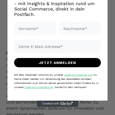
- mit Insights & Inspiration rund um
Handwerkliche Betriebe würden sich dort
Social Commerce, direkt in dein
ebenso wohlfühlen wie Softwareentwickler,
Postfach.
das produzierende Gewerbe,
Forschungseinrichtungen und Hotellerie.
Vorname*
Nachname*
Benötigt würden nicht nur Fachkräfte,
Beschäftigung gäbe es auch bei
„Wartungsarbeiten an der Infrastruktur,
Email*
Grünarbeiten und Abfallmanagement“.
Die Entscheidung
von Microsoft, in das Rheinische
Revier zu investieren, ist ein Vertrauensbeweis in
JETZT ANMELDEN
die Zukunftsfähigkeit der Region. Sie zeigt, dass
das Rheinische Revier nicht nur ein attraktiver
Mit dem Absenden stimmst du unserer
Datenschutzerklärung
zu.
Standort für traditionelle Industrien ist, sondern
Deine Daten werden zur Versendung des Newsletters erhoben.
auch für zukunftsorientierte
Informationen zum Schutz deiner persönlichen Daten findest du in
unserer
Datenschutzerklärung
. Danke für dein Vertrauen!
Technologieunternehmen. Durch die
Zusammenarbeit von Unternehmen, Regierung
und Gemeinden wird das Rheinische Revier zu
einem dynamischen Zentrum für Innovation und
Wachstum werden.