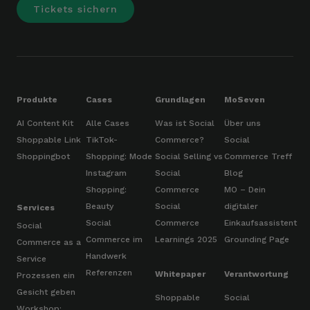
Tickets sichern
Produkte
Cases
Grundlagen
MoSeven
AI Content Kit
Alle Cases
Was ist Social
Über uns
Shoppable Link
TikTok-
Commerce?
Social
Shoppingbot
Shopping: Mode
Social Selling vs
Commerce Treff
Instagram
Social
Blog
Shopping:
Commerce
MO – Dein
Beauty
Social
digitaler
Services
Social
Commerce
Einkaufsassistent
Social
Commerce im
Learnings 2025
Grounding Page
Commerce as a
Handwerk
Service
Referenzen
Whitepaper
Verantwortung
Prozessen ein
Gesicht geben
Shoppable
Social
Workshop: