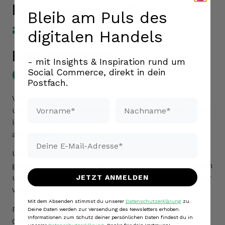
Kundensupport
Bleib am Puls des
ausbauen
digitalen Handels
Performance
- mit Insights & Inspiration rund um
Optimierung
Social Commerce, direkt in dein
Postfach.
Wenn Sie diese Checkliste durchgearbeitet haben
Vorname*
Nachname*
und alle Punkte als erledigt abhaken können, dann
ist Ihr Onlineshop gut für den Black Friday
aufgestellt.
Email*
Um Ihren Umsatz an Black Friday zu maximieren,
gibt es aber noch einiges mehr, was Sie tun können
und sollten.
In den kommenden Wochen teilen wir
JETZT ANMELDEN
weitere Tips hier in unseren Blogbeiträgen!
Mit dem Absenden stimmst du unserer
Datenschutzerklärung
zu.
Falls Sie noch viel mehr zur Optimierung ihres
Deine Daten werden zur Versendung des Newsletters erhoben.
Informationen zum Schutz deiner persönlichen Daten findest du in
Online Shops am Black Friday lesen möchten,