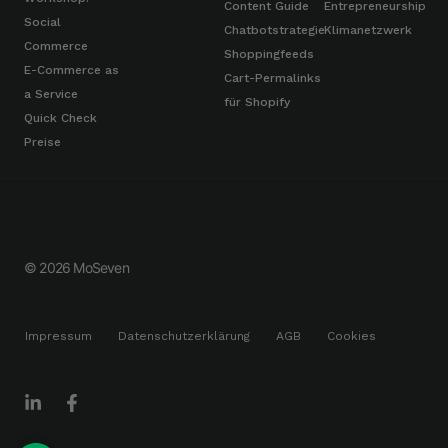
Content Guide
Entrepreneurship
Social
Chatbotstrategie
Klimanetzwerk
Commerce
Shoppingfeeds
E-Commerce as
Cart-Permalinks
a Service
für Shopify
Quick Check
Preise
© 2026 MoSeven
Impressum
Datenschutzerklärung
AGB
Cookies