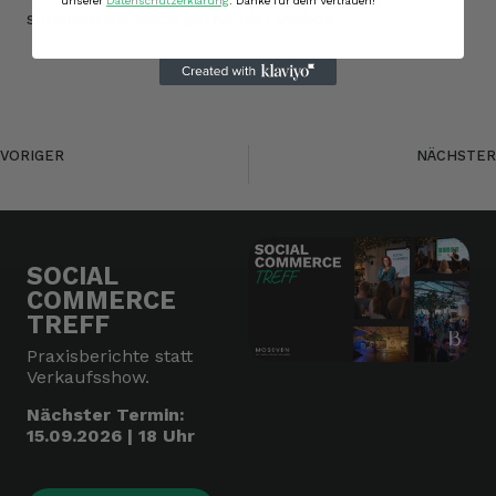
unserer
Datenschutzerklärung
. Danke für dein Vertrauen!
schauen Sie doch gerne
hier
vorbei!
VORIGER
NÄCHSTER
Werde Teil unseres Teams: Deine Karriere als Junior Softwareentwickler für unseren Beauty-Kunden
Perfekt vorbereitet: Onlineshop-Relaunch für einen erfolgreichen Black Friday
SOCIAL
COMMERCE
TREFF
Praxisberichte statt
Verkaufsshow.
Nächster Termin:
15.09.2026 | 18 Uhr