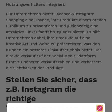
Nutzungsverhaltens integriert.
Für Unternehmen bietet Facebook/Instagram
Shopping eine Chance, ihre Produkte einem breiten
Publikum zu präsentieren und gleichzeitig eine
attraktive Einkaufserfahrung anzubieten. Es hilft
Unternehmen dabei, ihre Produkte auf eine
kreative Art und Weise zu präsentieren, was den
Kunden ein besseres Einkaufserlebnis bietet. Der
direkte Verkauf auf der Social Media-Plattform
führt zu höheren Verkaufszahlen und verbessert
die Sichtbarkeit der Produkte.
Stellen Sie sicher, dass
z.B. Instagram die
richtige
Verkaufsplattform für