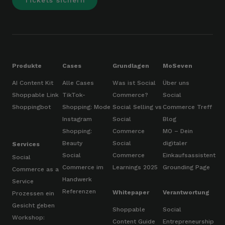
Tickets sichern
Produkte
Cases
Grundlagen
MoSeven
AI Content Kit
Alle Cases
Was ist Social
Über uns
Shoppable Link
TikTok-
Commerce?
Social
Shoppingbot
Shopping: Mode
Social Selling vs
Commerce Treff
Instagram
Social
Blog
Shopping:
Commerce
MO – Dein
Beauty
Social
digitaler
Services
Social
Commerce
Einkaufsassistent
Social
Commerce im
Learnings 2025
Grounding Page
Commerce as a
Handwerk
Service
Referenzen
Whitepaper
Verantwortung
Prozessen ein
Gesicht geben
Shoppable
Social
Workshop:
Content Guide
Entrepreneurship