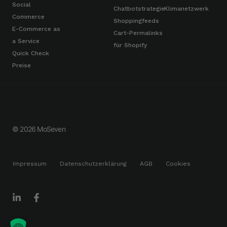
Social
Chatbotstrategie
Klimanetzwerk
Commerce
Shoppingfeeds
E-Commerce as
Cart-Permalinks
a Service
für Shopify
Quick Check
Preise
© 2026 MoSeven
Impressum
Datenschutzerklärung
AGB
Cookies