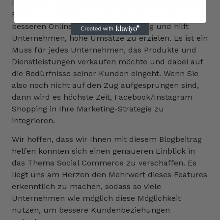
Insgesamt ist das Facebook/Instagram Shopping-
Feature ein großer Schritt in Richtung einer
besseren Online-Shopping-Erfahrung und hilft
Unternehmen, hohe Umsätze zu erzielen. Es ist ein
Muss für jedes Unternehmen, das Produkte und
Dienstleistungen verkaufen möchte und dabei auf
die Bedürfnisse seiner Kunden eingeht. Wenn Sie
also noch nicht auf den Zug aufgesprungen sind,
dann wird es höchste Zeit, Facebook/Instagram
Shopping in Ihre Marketing-Strategie zu
integrieren.
Wir hoffen, dass wir Ihnen mit diesem Blogbeitrag
helfen konnten sich einen genaueren Einblick in
das Thema Social Commerce zu verschaffen. Es
liegt uns am Herzen den Mehrwert dieses Features
erkenntlich zu machen, sodass so viele
Unternehmen wie möglich diese Möglichkeit
nutzen, um bessere Kundenbeziehungen