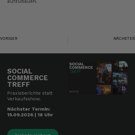
aufzubauen.
VORIGER
NÄCHSTER
Projektassistenz (m/w/d) im Bereich e-Commerce gesucht (TZ/VZ)
Wie startet man mit Social-Media?
SOCIAL
COMMERCE
TREFF
Praxisberichte statt
Verkaufsshow.
Nächster Termin:
15.09.2026 | 18 Uhr