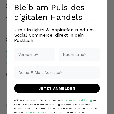
Sie ist.
Bleib am Puls des
digitalen Handels
Wählen Sie ein Tool aus,
um das Onboarding zu
- mit Insights & Inspiration rund um
Social Commerce, direkt in dein
starten
Postfach.
Vorname*
Nachname*
Artikel von einer Partnerplattform in deinen Meta-
Katalog importieren und verwalten | Meta-
Hilfebereich für Unternehmen (facebook.com)
Email*
Geben Sie im Commerce
Manager die Details zu
JETZT ANMELDEN
Ihrem Shop ein
Mit dem Absenden stimmst du unserer
Datenschutzerklärung
zu.
Deine Daten werden zur Versendung des Newsletters erhoben.
Image by Freepik
Informationen zum Schutz deiner persönlichen Daten findest du in
unserer
Datenschutzerklärung
. Danke für dein Vertrauen!