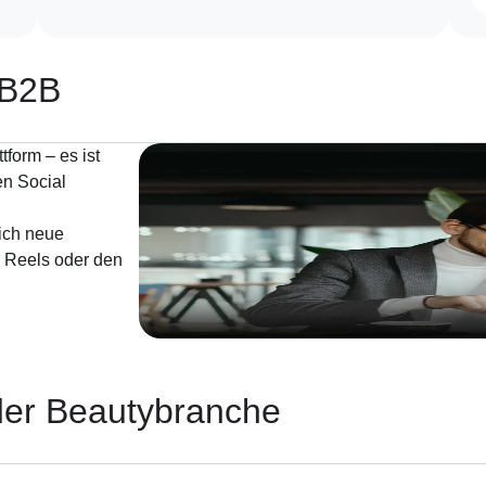
 B2B
tform – es ist
en Social
ich neue
, Reels oder den
der Beautybranche