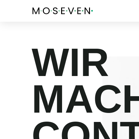
WIR
MAC
CON