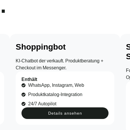
.
Shoppingbot
KI-Chatbot der verkauft. Produktberatung +
Checkout im Messenger.
F
O
Enthält
WhatsApp, Instagram, Web
Produktkatalog-Integration
24/7 Autopilot
Details ansehen